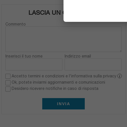
LASCIA UN COMMENTO
Commento
Inserisci il tuo nome
Indirizzo email
Accetto termini e condizioni e l'informativa sulla privacy
i
Ok, potete inviarmi aggiornamenti e comunicazioni
Desidero ricevere notifiche in caso di risposta
INVIA