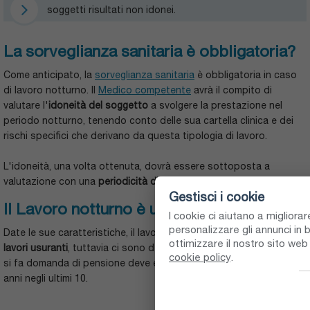
soggetti risultati non idonei.
La sorveglianza sanitaria è obbligatoria?
Come anticipato, la
sorveglianza sanitaria
è obbligatoria in caso
di lavoro notturno. Il
Medico competente
avrà il compito di
valutare l'
idoneità del soggetto
a svolgere la prestazione nel
periodo notturno, tenendo conto delle sua cartella clinica e dei
rischi specifici che derivano da questa tipologia di lavoro.
L'idoneità, una volta ottenuta, dovrà essere sottoposta a
valutazione con una
periodicità di due anni
.
Gestisci i cookie
Il Lavoro notturno è un lavoro usurante?
I cookie ci aiutano a migliora
personalizzare gli annunci in b
Date le sue caratteristiche, il lavoro notturno rientra nella lista dei
ottimizzare il nostro sito we
lavori usuranti
, tuttavia ci sono delle condizioni: al momento in cui
cookie policy
.
si fa domanda di pensione deve essere stato svolto per almeno 7
anni negli ultimi 10.