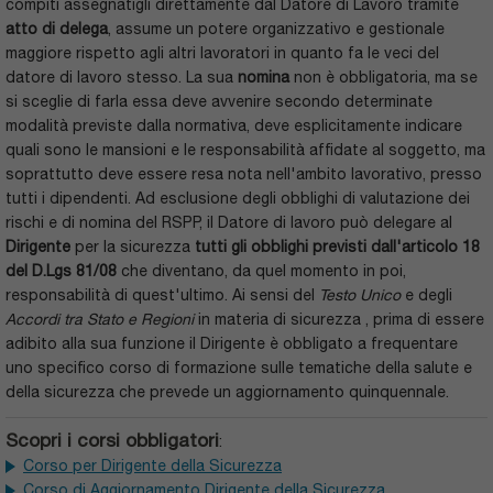
compiti assegnatigli direttamente dal Datore di Lavoro tramite
atto di delega
, assume un potere organizzativo e gestionale
maggiore rispetto agli altri lavoratori in quanto fa le veci del
datore di lavoro stesso. La sua
nomina
non è obbligatoria, ma se
si sceglie di farla essa deve avvenire secondo determinate
modalità previste dalla normativa, deve esplicitamente indicare
quali sono le mansioni e le responsabilità affidate al soggetto, ma
soprattutto deve essere resa nota nell'ambito lavorativo, presso
tutti i dipendenti. Ad esclusione degli obblighi di valutazione dei
rischi e di nomina del RSPP, il Datore di lavoro può delegare al
Dirigente
per la sicurezza
tutti gli obblighi previsti dall'articolo 18
del D.Lgs 81/08
che diventano, da quel momento in poi,
responsabilità di quest'ultimo. Ai sensi del
Testo Unico
e degli
Accordi tra Stato e Regioni
in materia di sicurezza , prima di essere
adibito alla sua funzione il Dirigente è obbligato a frequentare
uno specifico corso di formazione sulle tematiche della salute e
della sicurezza che prevede un aggiornamento quinquennale.
Scopri i corsi obbligatori
:
Corso per Dirigente della Sicurezza
Corso di Aggiornamento Dirigente della Sicurezza