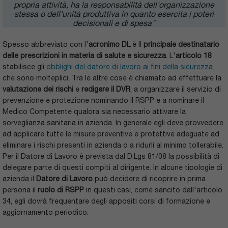
propria attività, ha la responsabilità dell'organizzazione
stessa o dell'unità produttiva in quanto esercita i poteri
decisionali e di spesa"
Spesso abbreviato con l'
acronimo DL
è Il
principale destinatario
delle prescrizioni in materia di salute e sicurezza
. L'
articolo 18
stabilisce gli
obblighi del datore di lavoro ai fini della sicurezza
che sono molteplici. Tra le altre cose è chiamato ad effettuare la
valutazione dei rischi
e
redigere il DVR
, a organizzare il servizio di
prevenzione e protezione nominando il RSPP e a nominare il
Medico Competente qualora sia necessario attivare la
sorveglianza sanitaria in azienda. In generale egli deve provvedere
ad applicare tutte le misure preventive e protettive adeguate ad
eliminare i rischi presenti in azienda o a ridurli al minimo tollerabile.
Per il Datore di Lavoro è prevista dal D.Lgs 81/08 la possibilità di
delegare parte di questi compiti al dirigente. In alcune tipologie di
azienda il
Datore di Lavoro
può decidere di ricoprire in prima
persona il
ruolo di RSPP
in questi casi, come sancito dall'articolo
34, egli dovrà frequentare degli appositi corsi di formazione e
aggiornamento periodico.