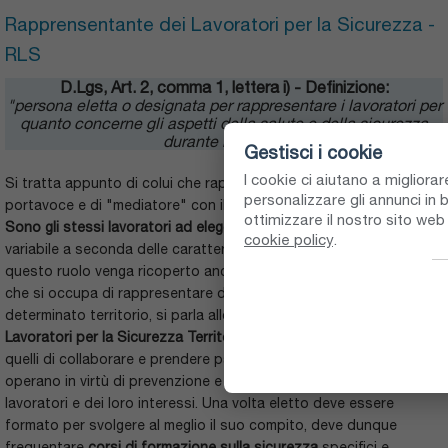
Rapprensentante dei Lavoratori per la Sicurezza -
RLS
D.Lgs, Art. 2, comma 1, lettera i) - Definizione:
"persona eletta o designata per rappresentare i lavoratori per
quanto concerne gli aspetti della salute e della sicurezza
durante il lavoro"
Gestisci i cookie
I cookie ci aiutano a migliora
Si tratta appunto di colui che rappresenta i lavoratori in qualità di
personalizzare gli annunci in b
portavoce e di "mediatore" con il Datore di Lavoro o il RSPP.
ottimizzare il nostro sito we
Sono gli stessi lavoratori ad eleggerlo
in numero e modalità
cookie policy
.
variabile a seconda delle caratteristiche dell'azienda. Capita che
questo ruolo venga ricoperto anche da un professionista esterno
che si occupa di rappresentare diverse aziende su un
determinato territorio, si parla allora di
Rappresentante dei
Lavoratori per la Sicurezza Territoriale
o
RLST
. I
compiti
sono
quelli di collaborare e prendere parte a tutti i provvedimenti che si
operano in virtù di prevenzione e sicurezza in rappresentanza dei
lavoratori e dei loro interessi. Una volta eletto deve essere
formato per svolgere al meglio il suo compito, deve dunque
frequentare
corsi di formazione sulla sicurezza
specifici e