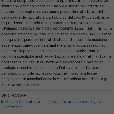
Il medico competente è il sanitario specializzato in
medicina del
lavoro
che viene nominato dal Datore di lavoro per effettuare il
servizio di
sorveglianza sanitaria
e provvedere alla tutela della
della salute dei lavoratori. L'articolo 38 del Dlgs 81/08 stabilisce i
requisiti che il sanitario deve possedere per potersi iscrivere
all'
elenco nazionale dei medici competenti
da cui i datori di lavoro
possono attingere nei casi in cui bisogni nominarne uno. Si tratta
di requisiti inquadrabili in titoli di studio attintenti alla medicina,
esperienza come docente in materie affini o autorizzazioni ad
esercitare la professione. La nomina deve avvenire tramite
modalità specifiche anch'esse disciplinate dal decreto, e diventa
obbligatoria nei casi in cui l'azienda sia esposta a particolari
tipologie di rischio che richiedano l'intervento costante e
periodico di un tale professionista che impiegherà le sue
competenze in mansioni come le visite mediche periodiche e gli
accertamenti del caso.
VEDI ANCHE
:
Medico Competente - chi è, cosa fa, quando è obbligatorio
nominarlo