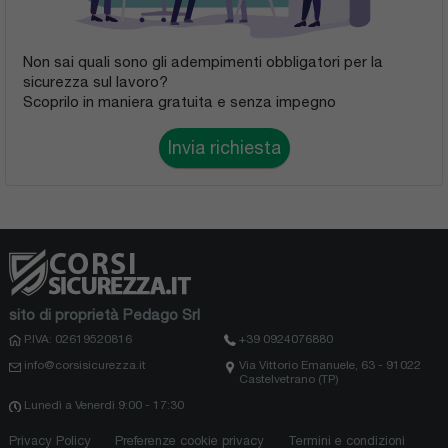
Non sai quali sono gli adempimenti obbligatori per la
sicurezza sul lavoro?
Scoprilo in maniera gratuita e senza impegno
Invia richiesta
sito di proprietà Pedago Srl
P.IVA: 02619520816
+39 0924076880
info@corsisicurezza.it
Via Vittorio Emanuele, 63 - 91022
Castelvetrano (TP)
Lunedì a Venerdì 9:00 - 17:30
Privacy Policy
Preferenze cookie privacy
Termini e condizioni