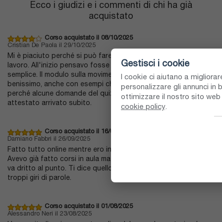
Ecco i giudizi e i commenti di chi ha già
acquistato
Corso acquistato il 08/10/2025
Cristian De Paola il 29/10/2025
Mi è piaciuto perché si può fare tranquillo e organizzarti col
Gestisci i cookie
lavoro. All'inizio pensavo fosse tutto complicato ma invece è
semplice. Il modulo sulla movimentazione manuale è spiegato
I cookie ci aiutano a migliora
benissimo, anche con esempi chiari. Non ho dato 5 stelle solo
personalizzare gli annunci in b
perché alcune domande del quiz non le ho capite, però alla fine
ottimizzare il nostro sito we
attestato arrivato subito.
cookie policy
.
Corso acquistato il 16/09/2025
Damiano Fabbri il 26/09/2025
Fatto tutto online mentre ero in trasferta, nessun problema.
Avevo già fatto corsi in aula ma questo è molto più comodo e
va dritto al punto. Ti dice quello che ti serve davvero, senza
troppi giri di parole.
Corso acquistato il 01/08/2025
Alessandro Neri il 23/08/2025