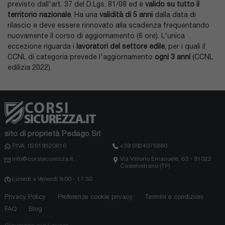
previsto dall'art. 37 del D.Lgs. 81/08 ed è
valido su tutto il
territorio nazionale
. Ha una
validità di 5 anni
dalla data di
rilascio e deve essere rinnovato alla scadenza frequentando
nuovamente il corso di aggiornamento (6 ore). L'unica
eccezione riguarda i
lavoratori del settore edile
, per i quali il
CCNL di categoria prevede l'aggiornamento
ogni 3 anni
(CCNL
edilizia 2022).
sito di proprietà Pedago Srl
P.IVA: 02619520816
+39 0924076880
info@corsisicurezza.it
Via Vittorio Emanuele, 63 - 91022
Castelvetrano (TP)
Lunedì a Venerdì 9:00 - 17:30
Privacy Policy
Preferenze cookie privacy
Termini e condizioni
FAQ
Blog