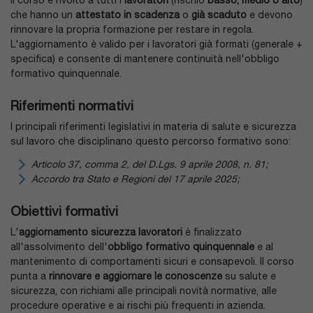
Il corso è rivolto a tutti i
lavoratori
(rischio
basso, medio o alto
)
che hanno un
attestato in scadenza
o
già scaduto
e devono
rinnovare la propria formazione per restare in regola.
L'aggiornamento è valido per i lavoratori già formati (generale +
specifica) e consente di mantenere continuità nell'obbligo
formativo quinquennale.
Riferimenti normativi
I principali riferimenti legislativi in materia di salute e sicurezza
sul lavoro che disciplinano questo percorso formativo sono:
Articolo 37, comma 2, del D.Lgs. 9 aprile 2008, n. 81;
Accordo tra Stato e Regioni del 17 aprile 2025;
Obiettivi formativi
L'
aggiornamento sicurezza lavoratori
è finalizzato
all'assolvimento dell'
obbligo formativo quinquennale
e al
mantenimento di comportamenti sicuri e consapevoli. Il corso
punta a
rinnovare e aggiornare le conoscenze
su salute e
sicurezza, con richiami alle principali novità normative, alle
procedure operative e ai rischi più frequenti in azienda.