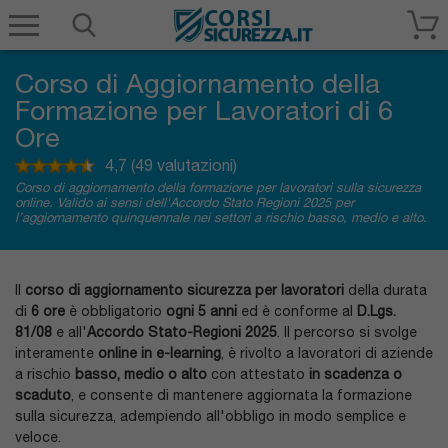
Corsisicurezza.it
Corso di Aggiornamento della
Formazione per Lavoratori di 6
Ore
4,7 (49 valutazioni)
Corso di aggiornamento della formazione per lavoratori sulla sicurezza
online. Valido ai sensi dell'Accordo Stato Regioni 2025 per
l’aggiornamento quinquennale nei settori a rischio basso, medio e alto.
Il
corso di aggiornamento sicurezza per lavoratori
della durata
di
6 ore
è obbligatorio
ogni 5 anni
ed è conforme al
D.Lgs.
81/08
e all'
Accordo Stato-Regioni 2025
. Il percorso si svolge
interamente
online in e-learning
, è rivolto a lavoratori di aziende
a rischio
basso, medio o alto
con attestato
in scadenza o
scaduto
, e consente di mantenere aggiornata la formazione
sulla sicurezza, adempiendo all'obbligo in modo semplice e
veloce.