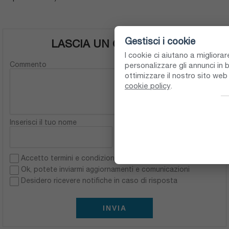
Gestisci i cookie
LASCIA UN COMMENTO
I cookie ci aiutano a migliora
Commento
personalizzare gli annunci in b
ottimizzare il nostro sito we
cookie policy
.
Inserisci il tuo nome
Indirizzo email
Accetto termini e condizioni e l'informativa sulla privacy
i
Ok, potete inviarmi aggiornamenti e comunicazioni
Desidero ricevere notifiche in caso di risposta
INVIA