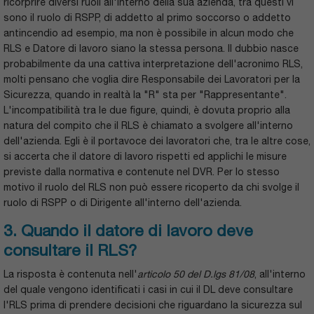
ricorprire diversi ruoli all'interno della sua azienda, tra questi vi
sono il ruolo di RSPP, di addetto al primo soccorso o addetto
antincendio ad esempio, ma non è possibile in alcun modo che
RLS e Datore di lavoro siano la stessa persona. Il dubbio nasce
probabilmente da una cattiva interpretazione dell'acronimo RLS,
molti pensano che voglia dire Responsabile dei Lavoratori per la
Sicurezza, quando in realtà la "R" sta per "Rappresentante".
L'incompatibilità tra le due figure, quindi, è dovuta proprio alla
natura del compito che il RLS è chiamato a svolgere all'interno
dell'azienda. Egli è il portavoce dei lavoratori che, tra le altre cose,
si accerta che il datore di lavoro rispetti ed applichi le misure
previste dalla normativa e contenute nel DVR. Per lo stesso
motivo il ruolo del RLS non può essere ricoperto da chi svolge il
ruolo di RSPP o di Dirigente all'interno dell'azienda.
3. Quando il datore di lavoro deve
consultare il RLS?
La risposta è contenuta nell'
articolo 50 del D.lgs 81/08
, all'interno
del quale vengono identificati i casi in cui il DL deve consultare
l'RLS prima di prendere decisioni che riguardano la sicurezza sul