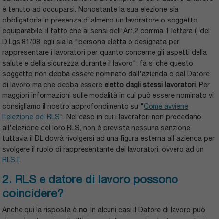
è tenuto ad occuparsi. Nonostante la sua elezione sia
obbligatoria in presenza di almeno un lavoratore o soggetto
equiparabile, il fatto che ai sensi dell'Art.2 comma 1 lettera i) del
D.Lgs 81/08, egli sia la "persona eletta o designata per
rappresentare i lavoratori per quanto concerne gli aspetti della
salute e della sicurezza durante il lavoro", fa si che questo
soggetto non debba essere nominato dall'azienda o dal Datore
di lavoro ma che debba essere
eletto dagli stessi lavoratori
. Per
maggiori informazioni sulle modalità in cui può essere nominato vi
consigliamo il nostro approfondimento su "
Come avviene
l'elezione del RLS
". Nel caso in cui i lavoratori non procedano
all'elezione del loro RLS, non è prevista nessuna sanzione,
tuttavia il DL dovrà rivolgersi ad una figura esterna all'azienda per
svolgere il ruolo di rappresentante dei lavoratori, ovvero ad un
RLST
.
2. RLS e datore di lavoro possono
coincidere?
Anche qui la risposta è
no
. In alcuni casi il Datore di lavoro può