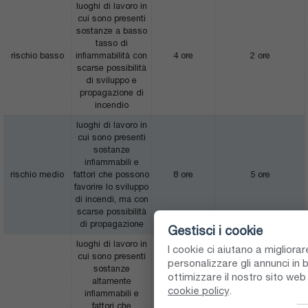
luoghi di lavoro in
cui sono presenti
sostanze a basso
tasso di
rischio basso
infiammabilità con
4 ore
2 ore
scarse possibilità
di sviluppo e
propagazione di
incendio
luoghi di lavoro in
cui sono presenti
sostanze
infiammabili e
rischio medio
fattori che possono
8 ore
5 ore
favorire lo sviluppo
di incendi, ma con
scarse possibilità
di propagazione
Gestisci i cookie
luoghi di lavoro in
I cookie ci aiutano a migliora
cui sono presenti
personalizzare gli annunci in b
sostanze
ottimizzare il nostro sito we
altamente
cookie policy
.
infiammabili e
fattori che