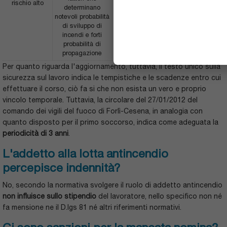
rischio alto
16 ore
8 ore
determinano
notevoli probabilità
di sviluppo di
incendi e forti
probabilità di
propagazione
Per quanto riguarda l'aggiornamento, tuttavia, il testo unico sulla
sicurezza sul lavoro indica le tempistiche e le scadenze entro cui
effettuare il corso, ciò fa si che non esista un vero e proprio
vincolo temporale. Tuttavia, la circolare del 27/01/2012 del
comando dei vigili del fuoco di Forlì-Cesena, in analogia con
quanto disposto per il primo soccorso, indica come adeguata la
periodicità di 3 anni
.
L'addetto alla lotta antincendio
percepisce indennità?
No, secondo la normativa svolgere il ruolo di addetto antincendio
non influisce sullo stipendio
del lavoratore, nello specifico non né
fa mensione ne il D.lgs 81 né altri riferimenti normativi.