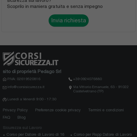
sicurezza sul lavoro?
Scoprilo in maniera gratuita e senza impegno
Invia richiesta
sito di proprietà Pedago Srl
P.IVA: 02619520816
+39 0924076880
info@corsisicurezza.it
Via Vittorio Emanuele, 63 - 91022
Castelvetrano (TP)
Lunedì a Venerdì 9:00 - 17:30
Privacy Policy
Preferenze cookie privacy
Termini e condizioni
FAQ
Blog
Sicurezza sul Lavoro
Corso per Datore di Lavoro di 16
Corso per Rspp Datore di Lavoro