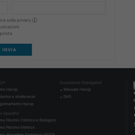
iva sulla privacy
i
unicazioni
isposta
INVIA
CP
Documenti Obbligatori
rso Haccp
Manuale Haccp
iachia e intolleranze
DVR
giornamento Haccp
i Specifici
rso Rischio Chimico e Biologico
so Rischio Elettrico
rso Atmosfere Esplosive (ATEX)