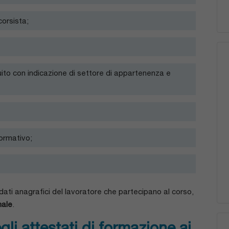
orsista;
guito con indicazione di settore di appartenenza e
formativo;
dati anagrafici del lavoratore che partecipano al corso,
ale
.
i attestati di formazione ai