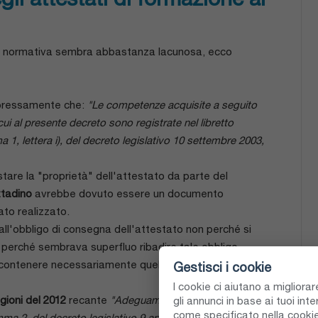
o la normativa sembra abbastanza lacunosa, ecco
pressamente che:
"Le competenze acquisite a seguito
cui al presente decreto sono registrate nel libretto
ma 1, lettera i), del decreto legislativo 10 settembre 2003,
estare la "proprietà" dell'attestato da parte del
ttadino
avrebbe dovuto essere un documento
to realizzato.
all'obbligo di consegna dell'attestato non perché si
a perché sembrava superfluo ribadire tale obbligo
o contenere necessariamente quelle informazioni.
Gestisci i cookie
I cookie ci aiutano a migliora
ioni del 2012
recante
"Adeguamento e linee applicative
gli annunci in base ai tuoi int
come specificato nella
cookie
a 2, del decreto legislativo 9 aprile 2008, n. 81, e