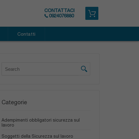
CONTATTACI
0924076880
Contatti
o e Biologico
co
osive (ATEX)
e Manuale Carichi
azione
ti (VDT)
Categorie
Correlato
Adempimenti obbligatori sicurezza sul
AV PEI
lavoro
ompleto
Soggetti della Sicurezza sul lavoro