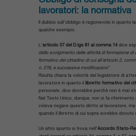
lavoratori: la normativa
Il dubbio sull'obbligo è ragionevole in quant
qualche esempio.
L'
articolo 37 del D.lgs 81 al comma 14
dice es
dello svolgimento delle attività di formazione di 
formativo del cittadino di cui all'articolo 2, com
n. 276, e successive modificazioni"
.
Risulta chiara la volontà del legislatore di att
lavoratore in quanto il
libretto formativo del ci
personale, dico dovrebbe perchè non è mai sta
Nel Testo Unico, dunque, non si fa riferimento 
voleva negare questo diritto al lavoratore, m
quando il libretto di cui sopra avrebbe dovut
Un altro spunto si trova nell'
Accordo Stato-Reg
degli accordi ex articolo 34, comma 2, e 37, comm