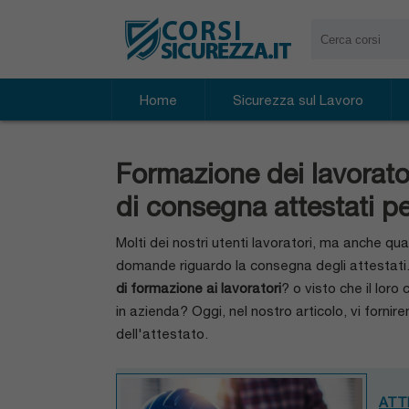
Home
Sicurezza sul Lavoro
Corso per Datore di Lavoro di 16 ore
C
Corso per Rspp Datore di Lavoro
C
Formazione dei lavorator
Aggiornamento Rspp Datore di Lavo
A
di consegna attestati p
Corso Completo per Lavoratori
Molti dei nostri utenti lavoratori, ma anche qu
Formazione Specifica per Lavoratori
domande riguardo la consegna degli attestati. 
Aggiornamento per Lavoratori
di formazione ai lavoratori
? o visto che il lor
Corsi per RLS
in azienda? Oggi, nel nostro articolo, vi forni
dell'attestato.
Corso Dirigenti per la sicurezza
Aggiornamento per Dirigenti
Corso Preposto per la Sicurezza
ATT