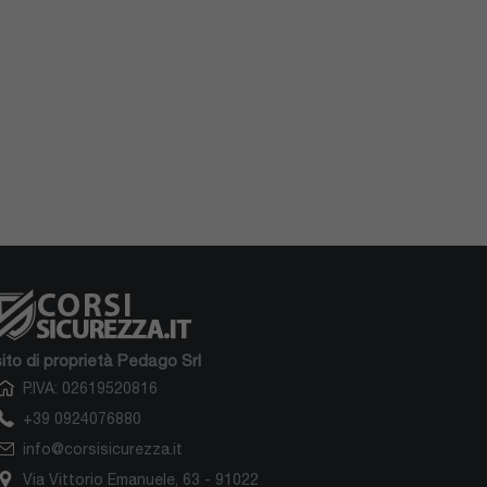
sito di proprietà Pedago Srl
P.IVA: 02619520816
+39 0924076880
info@corsisicurezza.it
Via Vittorio Emanuele, 63 - 91022