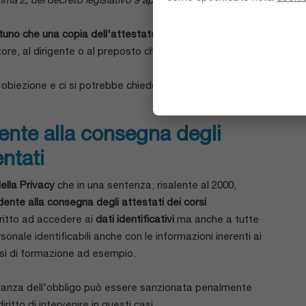
tuno che una copia dell'attestato di formazione in
tore, al dirigente o al preposto che abbiano
biezione e ci si potrebbe chiedere se da quel "è
dente alla consegna degli
entati
ella Privacy
che in una sentenza, risalente al 2000,
dente alla consegna degli attestati dei corsi
diritto ad accedere ai
dati identificativi
ma anche a tutte
onale identificabili anche con le informazioni inerenti ai
corsi di formazione ad esempio.
anza dell'obbligo può essere sanzionata penalmente
iritto di intervenire in questi casi.