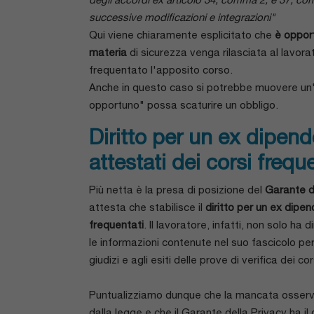
successive modificazioni e integrazioni"
Qui viene chiaramente esplicitato che
è oppor
materia
di sicurezza venga rilasciata al lavora
frequentato l'apposito corso.
Anche in questo caso si potrebbe muovere un'o
opportuno" possa scaturire un obbligo.
Diritto per un ex dipen
attestati dei corsi frequ
Più netta è la presa di posizione del
Garante d
attesta che stabilisce il
diritto per un ex dipen
frequentati
. Il lavoratore, infatti, non solo ha 
le informazioni contenute nel suo fascicolo pers
giudizi e agli esiti delle prove di verifica dei 
Puntualizziamo dunque che la mancata osserv
dalla legge e che il Garante della Privacy ha il d