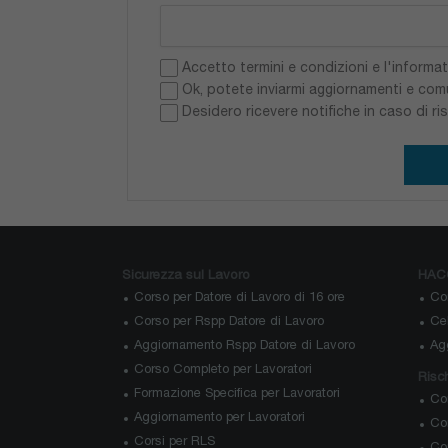
Accetto termini e condizioni e l'informat
Ok, potete inviarmi aggiornamenti e com
Desidero ricevere notifiche in caso di r
Sicurezza sul Lavoro
HAC
Corso per Datore di Lavoro di 16 ore
Co
Corso per Rspp Datore di Lavoro
Cel
Aggiornamento Rspp Datore di Lavoro
Ag
Corso Completo per Lavoratori
Risch
Formazione Specifica per Lavoratori
Co
Aggiornamento per Lavoratori
Cor
Corsi per RLS
Co