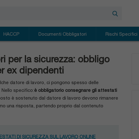
cerca
HACCP
Documenti Obbligatori
Rischi Specifici
orso Haccp
Manuale Haccp
Corso Rischio Chimic
eliachia e intolleranze
DVR
Corso Rischio Elettri
i per la sicurezza: obbligo
ro
ggiornamento Haccp
Corso Atmosfere Espl
er ex dipendenti
Corso Movimentazion
alche datore di lavoro, ci pongono spesso delle
Corso Rumore e Vibr
Nello specifico:
è obbligatorio consegnare gli attestati
Corso Videoterminalis
o costo è sostenuto dal datore di lavoro devono rimanere
Corso Stress Lavoro 
remo una risposta, partendo proprio dal contenuto
Corso PES PAV PEI
Aggiornamento PES P
Corso Diisocianati C
ESTATI DI SICUREZZA SUL LAVORO ONLINE