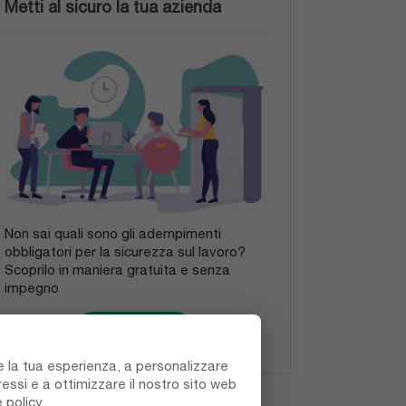
Metti al sicuro la tua azienda
Non sai quali sono gli adempimenti
obbligatori per la sicurezza sul lavoro?
Scoprilo in maniera gratuita e senza
impegno
Invia richiesta
re la tua esperienza, a personalizzare
eressi e a ottimizzare il nostro sito web
 policy
.