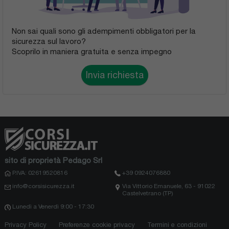
Non sai quali sono gli adempimenti obbligatori per la
sicurezza sul lavoro?
Scoprilo in maniera gratuita e senza impegno
Invia richiesta
sito di proprietà Pedago Srl
P.IVA: 02619520816
+39 0924076880
info@corsisicurezza.it
Via Vittorio Emanuele, 63 - 91022
Castelvetrano (TP)
Lunedì a Venerdì 9:00 - 17:30
Privacy Policy
Preferenze cookie privacy
Termini e condizioni