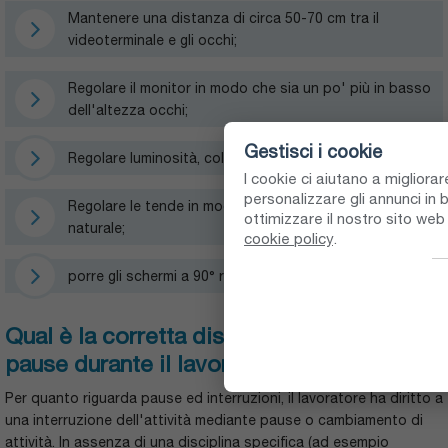
Mantenere una distanza di circa 50-70 cm tra il
videoterminale e gli occhi;
Regolare il monitor in modo che sia un po' più in basso
dell'altezza occhi;
Gestisci i cookie
Regolare luminosità, colore e contrasto dello schermo;
I cookie ci aiutano a migliora
personalizzare gli annunci in b
Regolare le tende in modo da controllare la luce
ottimizzare il nostro sito we
naturale;
cookie policy
.
porre gli schermi a 90° rispetto alle finestre;
Qual è la corretta distribuzione delle
pause durante il lavoro al videoterminale?
Per quanto riguarda pause ed interruzioni, il lavoratore ha diritto a
una interruzione dell'attività mediante pause o cambiamento di
attività. In assenza di una disciplina specifica (ad esempio